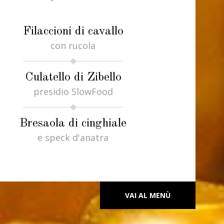
Filaccioni di cavallo
con rucola
Culatello di Zibello
presidio SlowFood
Bresaola di cinghiale
e speck d'anatra
VAI AL MENÙ