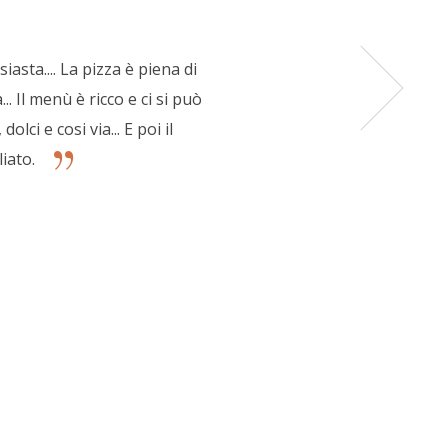
asta.... La pizza è piena di
. Il menù è ricco e ci si può
lci e cosi via... E poi il
iato.