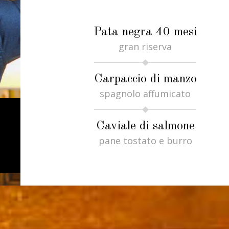
Pata negra 40 mesi
gran riserva
Carpaccio di manzo
spagnolo affumicato
Caviale di salmone
pane tostato e burro